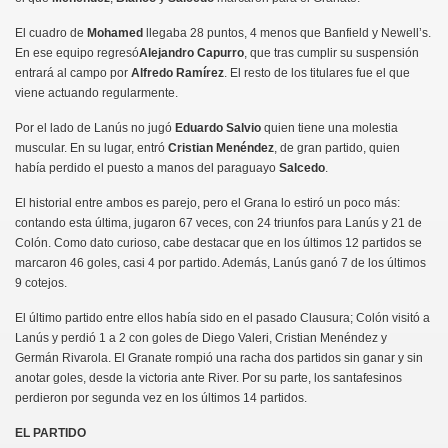
El cuadro de
Mohamed
llegaba 28 puntos, 4 menos que Banfield y Newell’s.
En ese equipo regresó
Alejandro Capurro
, que tras cumplir su suspensión
entrará al campo por
Alfredo Ramírez
. El resto de los titulares fue el que
viene actuando regularmente.
Por el lado de Lanús no jugó
Eduardo Salvio
quien tiene una molestia
muscular. En su lugar, entró
Cristian Menéndez
, de gran partido, quien
había perdido el puesto a manos del paraguayo
Salcedo
.
El historial entre ambos es parejo, pero el Grana lo estiró un poco más:
contando esta última, jugaron 67 veces, con 24 triunfos para Lanús y 21 de
Colón. Como dato curioso, cabe destacar que en los últimos 12 partidos se
marcaron 46 goles, casi 4 por partido. Además, Lanús ganó 7 de los últimos
9 cotejos.
El último partido entre ellos había sido en el pasado Clausura; Colón visitó a
Lanús y perdió 1 a 2 con goles de Diego Valeri, Cristian Menéndez y
Germán Rivarola. El Granate rompió una racha dos partidos sin ganar y sin
anotar goles, desde la victoria ante River. Por su parte, los santafesinos
perdieron por segunda vez en los últimos 14 partidos.
EL PARTIDO