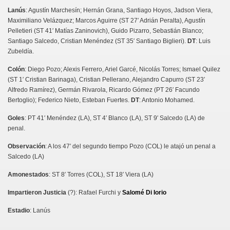
Lanús
: Agustín Marchesín; Hernán Grana, Santiago Hoyos, Jadson Viera,
Maximiliano Velázquez; Marcos Aguirre (ST 27′ Adrián Peralta), Agustín
Pelletieri (ST 41′ Matías Zaninovich), Guido Pizarro, Sebastián Blanco;
Santiago Salcedo, Cristian Menéndez (ST 35′ Santiago Biglieri).
DT
: Luis
Zubeldía.
Colón
: Diego Pozo; Alexis Ferrero, Ariel Garcé, Nicolás Torres; Ismael Quilez
(ST 1′ Cristian Barinaga), Cristian Pellerano, Alejandro Capurro (ST 23′
Alfredo Ramírez), Germán Rivarola, Ricardo Gómez (PT 26′ Facundo
Bertoglio); Federico Nieto, Esteban Fuertes.
DT
: Antonio Mohamed.
Goles
: PT 41′ Menéndez (LA), ST 4′ Blanco (LA), ST 9′ Salcedo (LA) de
penal.
Observación
: A los 47′ del segundo tiempo Pozo (COL) le atajó un penal a
Salcedo (LA)
Amonestados
: ST 8′ Torres (COL), ST 18′ Viera (LA)
Impartieron Justicia
(?): Rafael Furchi y
Salomé Di Iorio
Estadio
: Lanús