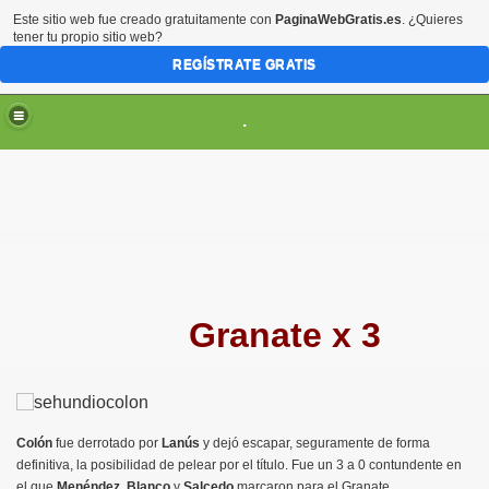
Este sitio web fue creado gratuitamente con
PaginaWebGratis.es
. ¿Quieres
tener tu propio sitio web?
REGÍSTRATE GRATIS
.
Granate x 3
Colón
fue derrotado por
Lanús
y dejó escapar, seguramente de forma
definitiva, la posibilidad de pelear por el título. Fue un 3 a 0 contundente en
el que
Menéndez
,
Blanco
y
Salcedo
marcaron para el Granate.