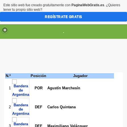
Este sitio web fue creado gratuitamente con
PaginaWebGratis.es
. ¿Quieres
tener tu propio sitio web?
REGÍSTRATE GRATIS
.
N.º
Posición
Jugador
1
POR
Agustín Marchesín
2
DEF
Carlos Quintana
3
DEF
Maximiliano Velázquez